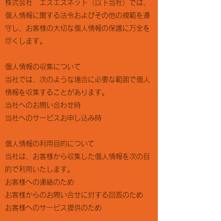
株式会社 エスエスネット（以下当社）では、
高所作業車技能
小型移動式クレーン技能
個人情報に関する法令およびその他の規範を遵
玉掛け技能
フルハーネス技能
守し、お客様の大切な個人情報の保護に万全を
低電圧電気取扱業務特別教育
太陽光発電アドバイザー認定
尽くします。
電気工事従事者認定
一般建築物石綿含有建材調査者講習
石綿作業主任者技術講習
認可・許可
個人情報の収集について
国土交通大臣 許可 建設業の種類 電気通信工事業・電気工事
業 (般－4）第27066号
当社では、次のような場合に必要な範囲で個人
登録電気工事業者届出 整理番号 関東東北産業保安監督部長届出
第2026002号
情報を収集することがあります。
​ （一般用電気工作物・自家用電気工作物）
宮城県公安委員会 古物商許可証 第221020002017号
当社へのお問い合わせ時
ＮＴＴ情報通信機器委託販売店 （二次店）
NECプラットホームズ株式会社 販売特約店
当社へのサービスお申し込み時
沖電気工業株式会社 ビジネスホンパートナープログラムＢ1
パンドウイットコーポレーション日本支社 認定工事会社
BUFFALO VARパートナー
個人情報の利用目的について
当社は、お客様から収集した個人情報を次の目
的で利用いたします。
お客様への連絡のため
お客様からのお問い合せに対する回答のため
History
お客様へのサービス提供のため
​沿革