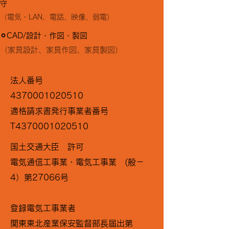
守
​（電気・LAN、電話、映像、弱電）
⚪︎CAD/設計・作図・製図
（家具設計、家具作図、家具製図）
法人番号
4370001020510
適格請求書発行事業者番号
T4370001020510
国土交通大臣 許可
電気通信工事業・
電気工事業
(般－
4）第27066号​
登録電気工事業者
関東東北産業保安監督部長届出第