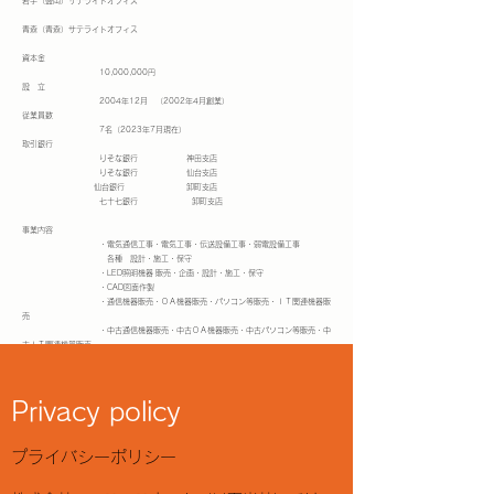
岩手（盛岡）サテライトオフィス
青森（青森）サテライトオフィス
資本金
10,000,000円
設 立
2004年12月 （2002年4月創業）
従業員数
7名（2023年7月現在）
取引銀行
りそな銀行 神田支店
りそな銀行 仙台支店
仙台銀行 卸町支店
七十七銀行 卸町支店
事業内容
・電気通信工事・電気工事・伝送設備工事・弱電設備工事
各種 設計・施工・保守
・LED照明機器 販売・企画・設計・施工・保守
・CAD図面作製
・通信機器販売・ＯＡ機器販売・パソコン等販売・ＩＴ関連機器販
売
・中古通信機器販売・中古ＯＡ機器販売・中古パソコン等販売・中
古ＩＴ関連機器販売
国家資格 第一種 電気工事士
第二種 電気工事士
Privacy policy
工事担任者DD・AI総合種
第一級 陸上特殊無線技士
第三級 総合無線通信士
第四級 アマチュア無線技士
​プライバシーポリシー
第一級 管工事施工管理技士
エネルギー管理士
技能・認定・検定資格 職長・安全衛生責任者教育