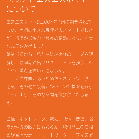
について
エスエスネットは2004年4月に創業されま
した。当初は小さな規模でのスタートでした
が、皆様のご協力と我々の情熱により、着実
な成長を遂げました。
創業当初から、私たちはお客様のニーズを理
解し、最適な通信ソリューションを提供する
ことに重点を置いてきました。
ニーズや課題にあった通信・ネットワーク・
電気・その他の設備についての御提案を行う
ことにより、最適な空間を御提供いたしま
す。
通信、ネットワーク、電気、映像・音響、弱
電設備等の販売はもちろん 取付施工のご相
談や通信設計・リモートワーク・オフィス家