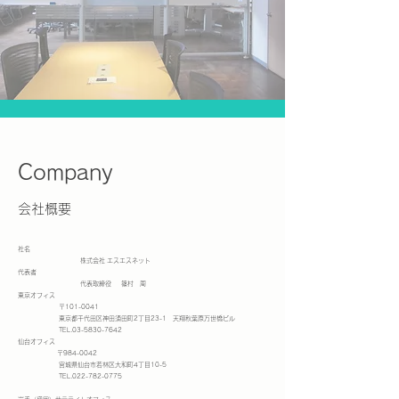
Company
会社概要
社名
株式会社 エスエスネット
代表者
代表取締役 篠村 周
東京オフィス
〒101-0041
東京都千代田区神田須田町2丁目23-1 天翔秋葉原万世橋ビル
TEL.03-5830-7642
仙台オフィス
〒984-0042
宮城県仙台市若林区大和町4丁目10-5
TEL.022-782-0775