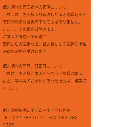
個人情報の第三者への提供について
2002年 4月 エスエスネット設立
宮城県仙台市宮城野区宮千代1丁目にて
当社では、お客様より取得した個人情報を第三
2003年 4月 本社オフィス移転
宮城県仙台市若林区新寺1丁目へ
者に開示または提供することはありません。
2004年 4月 本社オフィス移転
ただし、次の場合は除きます。
宮城県仙台市宮城野区宮千代3丁目
2004年12月 有限会社エスエスネットへ組織変更
ご本人の同意がある場合
資本金5,000,000円にて設立
警察からの要請など、官公署からの要請の場合
2006年10月 本社オフィス移転
宮城県仙台市若林区大和町4丁目へ
法律の適用を受ける場合
2010年 7月 一般建設業 宮城県知事 許可取得
電気通信工事業・電気工事業
2011年 7月 株式会社エスエスネットへ組織変更
個人情報の開示、訂正等について
2014年 5月 東京オフィス開設
当社は、お客様ご本人からの自己情報の開示、
東京都千代田区神田鍛冶町3丁目にて
2014年12月 業務拡張に伴い株式会社エスエスネット
訂正、削除等のお求めがあった場合は、確実に
資本金10,000,000円増資へ
応じます。
2017年 4月 本社オフィス移転（同一敷地内移転 番地変
更） 宮城県仙台市若林区大和町4丁目へ
2017年 4月 東京オフィス移転
東京都千代田区神田須田町2丁目へ
2018年 1月 東京オフィスを本社（本店）へ組織変更
個人情報保護に関するお問い合わせ先
2018年 1月 本社オフィスを仙台本社（東北支社）へ組織変
更
TEL.
022-782-0775
FAX.
022-782-
2018年 3月 一般建設業 国土交通大臣 許可取得
0336
電気通信工事業・電気工事業